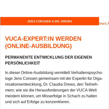
JENS CORSSEN & DR. DREWS
VUCA-EXPERT:IN WERDEN
(ONLINE-AUSBILDUNG)
PERMANENTE ENTWICKLUNG DER EIGENEN
PERSÖNLICHKEIT
In die­ser Online-Aus­bil­dung ver­mit­telt Ver­hal­tens­psy­cho­
loge Jens Corssen gemein­sam mit der Exper­tin für Orga­
ni­sa­ti­ons­ent­wick­lung, Dr. Clau­dia Drews, den Teil­neh­
mern, wie sie die Her­aus­for­de­run­gen der VUCA-Welt
meis­tern kön­nen, um Miss­erfolge in Schach zu hal­ten
und sich auf Erfolge zu konzentrieren.