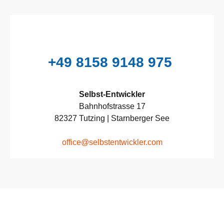
+49 8158 9148 975
Selbst-Ent­wick­ler
Bahn­hofstrasse 17
82327 Tutz­ing | Starn­ber­ger See
office@selbstentwickler.com