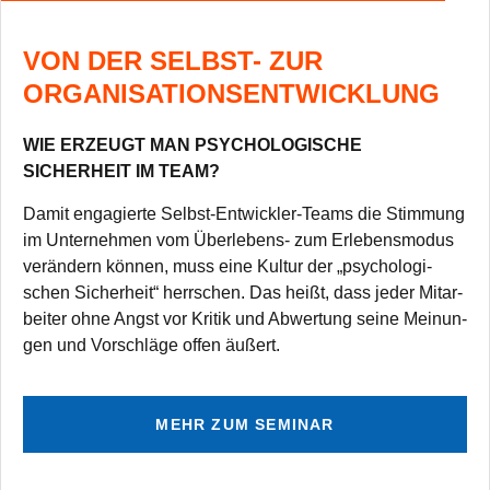
VON DER SELBST- ZUR
ORGANISATIONSENTWICKLUNG
WIE ERZEUGT MAN PSYCHOLOGISCHE
SICHERHEIT IM TEAM?
Damit enga­gierte Selbst-Ent­wick­ler-Teams die Stim­mung
im Unter­neh­men vom Über­le­bens- zum Erle­bens­mo­dus
ver­än­dern kön­nen, muss eine Kul­tur der „psy­cho­lo­gi­
schen Sicher­heit“ herr­schen. Das heißt, dass jeder Mit­ar­
bei­ter ohne Angst vor Kri­tik und Abwer­tung seine Mei­nun­
gen und Vor­schläge offen äußert.
MEHR ZUM SEMINAR