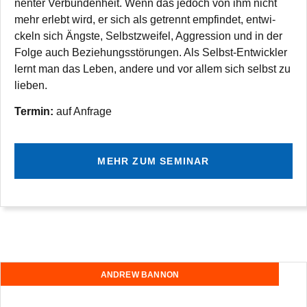
nen­ter Ver­bun­den­heit. Wenn das jedoch von ihm nicht
mehr erlebt wird, er sich als getrennt emp­fin­det, ent­wi­
ckeln sich Ängste, Selbst­zwei­fel, Aggres­sion und in der
Folge auch Bezie­hungs­stö­run­gen. Als Selbst-Ent­wick­ler
lernt man das Leben, andere und vor allem sich selbst zu
lieben.
Ter­min:
auf Anfrage
MEHR ZUM SEMINAR
ANDREW BANNON