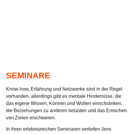
SEMINARE
Know-how, Erfah­rung und Netz­werke sind in der Regel
vor­han­den, aller­dings gibt es men­tale Hin­der­nisse, die
das eigene Wis­sen, Kön­nen und Wol­len ein­schrän­ken,
die Bezie­hun­gen zu ande­ren belas­ten und das Errei­chen
von Zie­len erschweren.
In ihren erleb­nis­rei­chen Semi­na­ren ver­tie­fen Jens