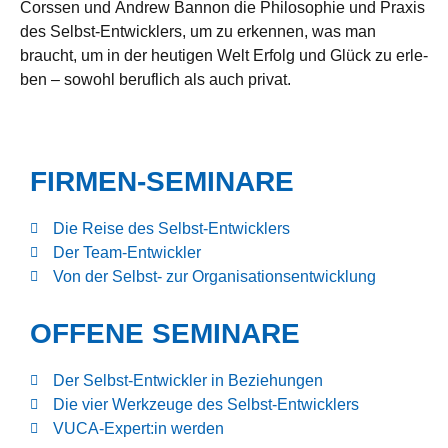
Corssen und Andrew Bannon die Phi­lo­so­phie und Pra­xis
des Selbst-Ent­wick­lers, um zu erken­nen, was man
braucht, um in der heu­ti­gen Welt Erfolg und Glück zu erle­
ben – sowohl beruf­lich als auch privat.
FIRMEN-SEMINARE
Die Reise des Selbst-Entwicklers
Der Team-Ent­wick­ler
Von der Selbst- zur Organisationsentwicklung
OFFENE SEMINARE
Der Selbst-Ent­wick­ler in Beziehungen
Die vier Werk­zeuge des Selbst-Entwicklers
VUCA-Expert:in wer­den