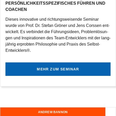
PERSÖNLICHKEITSSPEZIFISCHES FÜHREN UND
COACHEN
Die­ses inno­va­tive und rich­tungs­wei­sende Semi­nar
wurde von Prof. Dr. Ste­fan Grö­ner und Jens Corssen ent­
wi­ckelt. Es ver­bin­det die Füh­rungs­ideen, Pro­blem­lö­sun­
gen und Inspi­ra­tio­nen des Team-Ent­wick­lers mit der lang­
jäh­rig erprob­ten Phi­lo­so­phie und Pra­xis des Selbst-
Entwicklers®.
MEHR ZUM SEMINAR
ANDREW BANNON