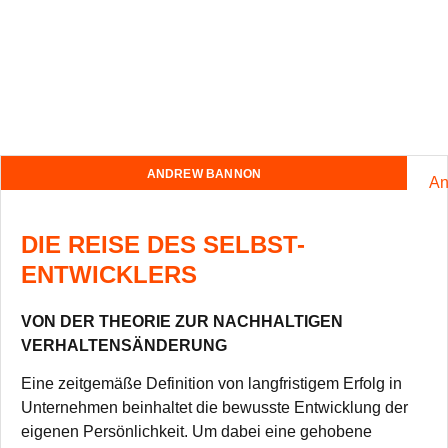
ANDREW BANNON
DIE REISE DES SELBST-
ENTWICKLERS
VON DER THEORIE ZUR NACHHALTIGEN
VERHALTENSÄNDERUNG
Eine zeit­ge­mäße Defi­ni­tion von lang­fris­ti­gem Erfolg in
Unter­neh­men beinhal­tet die bewusste Ent­wick­lung der
eige­nen Per­sön­lich­keit. Um dabei eine geho­bene