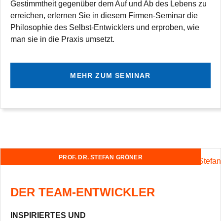
Gestimmt­heit gegen­über dem Auf und Ab des Lebens zu
errei­chen, erler­nen Sie in die­sem Fir­men-Semi­nar die
Phi­lo­so­phie des Selbst-Ent­wick­lers und erpro­ben, wie
man sie in die Pra­xis umsetzt.
MEHR ZUM SEMINAR
PROF. DR. STE­FAN GRÖNER
DER TEAM-ENTWICKLER
INSPIRIERTES UND