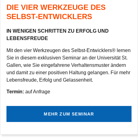
DIE VIER WERKZEUGE DES
SELBST-ENTWICKLERS
IN WENIGEN SCHRITTEN ZU ERFOLG UND
LEBENSFREUDE
Mit den vier Werk­zeu­gen des Selbst-Ent­wick­lers® ler­nen
Sie in die­sem exklu­si­ven Semi­nar an der Uni­ver­si­tät St.
Gal­len, wie Sie ein­ge­fah­rene Ver­hal­tens­mus­ter ändern
und damit zu einer posi­ti­ven Hal­tung gelan­gen. Für mehr
Lebens­freude, Erfolg und Gelassenheit.
Ter­min:
auf Anfrage
MEHR ZUM SEMINAR